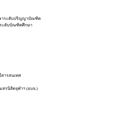
กษาระดับปริญญาบัณฑิต
ระดับบัณฑิตศึกษา
ยีสารสนเทศ
สรนิสิตจุฬาฯ (อบจ.)