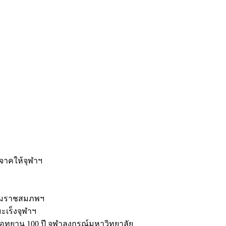
ะ
ิจาคให้จุฬาฯ
รมราชสมภพฯ
มะเร็งจุฬาฯ
ุทยาน 100 ปี จุฬาลงกรณ์มหาวิทยาลัย