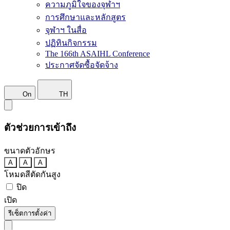
ความภูมิใจของจุฬาฯ
การศึกษาและหลักสูตร
จุฬาฯ ในสื่อ
ปฏิทินกิจกรรม
The 166th ASAIHL Conference
ประกาศจัดซื้อจัดจ้าง
On
TH
ตัวช่วยการเข้าถึง
ขนาดตัวอักษร
A
A
A
โหมดสีตัดกันสูง
ปิด
เปิด
รีเซ็ตการตั้งค่า