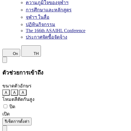
ความภูมิใจของจุฬาฯ
การศึกษาและหลักสูตร
จุฬาฯ ในสื่อ
ปฏิทินกิจกรรม
The 166th ASAIHL Conference
ประกาศจัดซื้อจัดจ้าง
On
TH
ตัวช่วยการเข้าถึง
ขนาดตัวอักษร
A
A
A
โหมดสีตัดกันสูง
ปิด
เปิด
รีเซ็ตการตั้งค่า