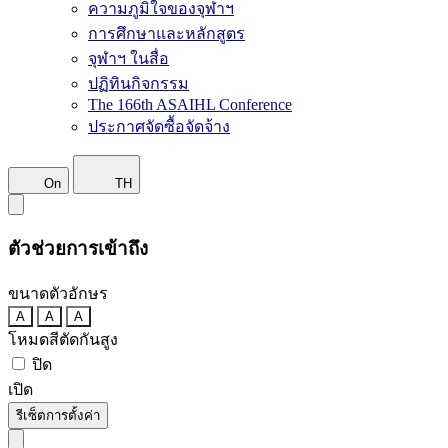
ความภูมิใจของจุฬาฯ
การศึกษาและหลักสูตร
จุฬาฯ ในสื่อ
ปฏิทินกิจกรรม
The 166th ASAIHL Conference
ประกาศจัดซื้อจัดจ้าง
On
TH
ตัวช่วยการเข้าถึง
ขนาดตัวอักษร
A
A
A
โหมดสีตัดกันสูง
ปิด
เปิด
รีเซ็ตการตั้งค่า