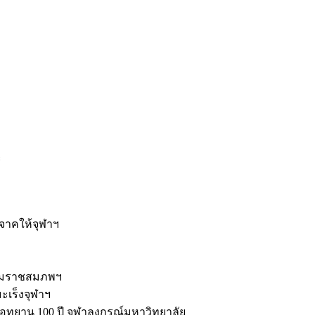
ะ
ิจาคให้จุฬาฯ
รมราชสมภพฯ
มะเร็งจุฬาฯ
ุทยาน 100 ปี จุฬาลงกรณ์มหาวิทยาลัย