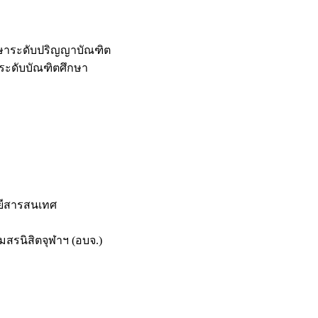
กษาระดับปริญญาบัณฑิต
ระดับบัณฑิตศึกษา
ยีสารสนเทศ
สรนิสิตจุฬาฯ (อบจ.)