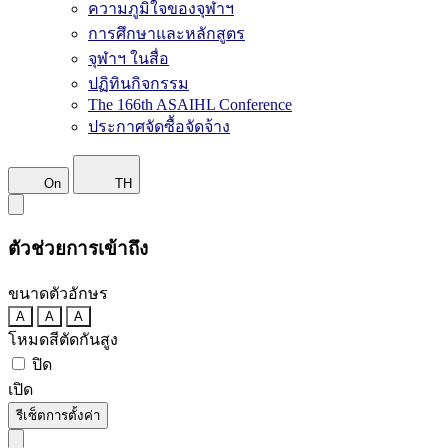
ความภูมิใจของจุฬาฯ
การศึกษาและหลักสูตร
จุฬาฯ ในสื่อ
ปฏิทินกิจกรรม
The 166th ASAIHL Conference
ประกาศจัดซื้อจัดจ้าง
On
TH
ตัวช่วยการเข้าถึง
ขนาดตัวอักษร
A
A
A
โหมดสีตัดกันสูง
ปิด
เปิด
รีเซ็ตการตั้งค่า