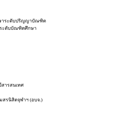
กษาระดับปริญญาบัณฑิต
ระดับบัณฑิตศึกษา
ยีสารสนเทศ
สรนิสิตจุฬาฯ (อบจ.)