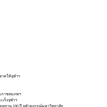
ะ
ิจาคให้จุฬาฯ
รมราชสมภพฯ
มะเร็งจุฬาฯ
ุทยาน 100 ปี จุฬาลงกรณ์มหาวิทยาลัย