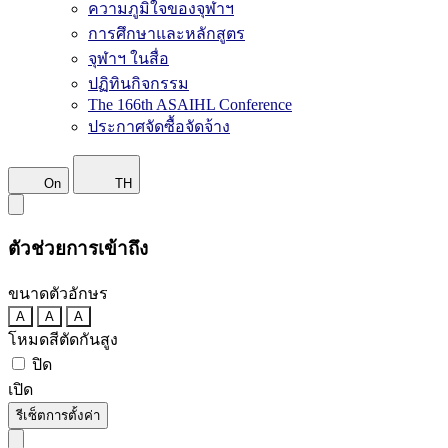
ความภูมิใจของจุฬาฯ
การศึกษาและหลักสูตร
จุฬาฯ ในสื่อ
ปฏิทินกิจกรรม
The 166th ASAIHL Conference
ประกาศจัดซื้อจัดจ้าง
On
TH
ตัวช่วยการเข้าถึง
ขนาดตัวอักษร
A
A
A
โหมดสีตัดกันสูง
ปิด
เปิด
รีเซ็ตการตั้งค่า