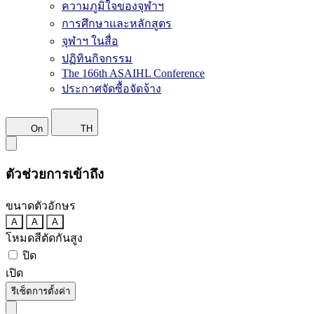
ความภูมิใจของจุฬาฯ
การศึกษาและหลักสูตร
จุฬาฯ ในสื่อ
ปฏิทินกิจกรรม
The 166th ASAIHL Conference
ประกาศจัดซื้อจัดจ้าง
On
TH
ตัวช่วยการเข้าถึง
ขนาดตัวอักษร
A
A
A
โหมดสีตัดกันสูง
ปิด
เปิด
รีเซ็ตการตั้งค่า