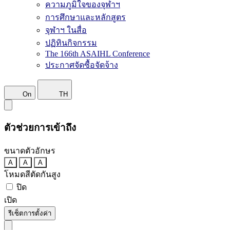
ความภูมิใจของจุฬาฯ
การศึกษาและหลักสูตร
จุฬาฯ ในสื่อ
ปฏิทินกิจกรรม
The 166th ASAIHL Conference
ประกาศจัดซื้อจัดจ้าง
On
TH
ตัวช่วยการเข้าถึง
ขนาดตัวอักษร
A
A
A
โหมดสีตัดกันสูง
ปิด
เปิด
รีเซ็ตการตั้งค่า