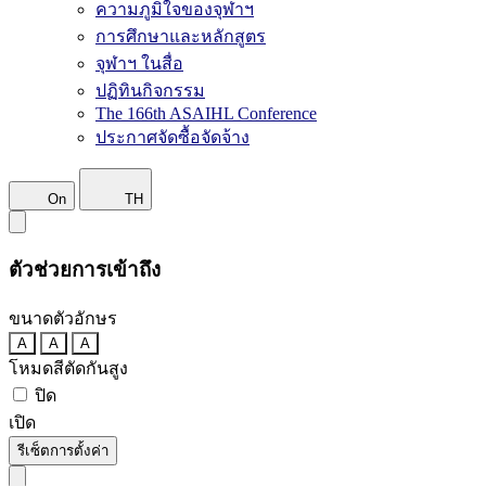
ความภูมิใจของจุฬาฯ
การศึกษาและหลักสูตร
จุฬาฯ ในสื่อ
ปฏิทินกิจกรรม
The 166th ASAIHL Conference
ประกาศจัดซื้อจัดจ้าง
On
TH
ตัวช่วยการเข้าถึง
ขนาดตัวอักษร
A
A
A
โหมดสีตัดกันสูง
ปิด
เปิด
รีเซ็ตการตั้งค่า