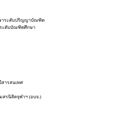
กษาระดับปริญญาบัณฑิต
ระดับบัณฑิตศึกษา
ยีสารสนเทศ
สรนิสิตจุฬาฯ (อบจ.)