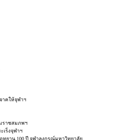
ะ
ิจาคให้จุฬาฯ
รมราชสมภพฯ
มะเร็งจุฬาฯ
ุทยาน 100 ปี จุฬาลงกรณ์มหาวิทยาลัย