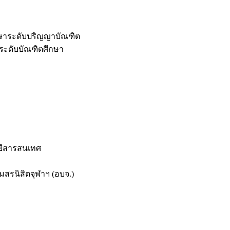
กษาระดับปริญญาบัณฑิต
ระดับบัณฑิตศึกษา
ยีสารสนเทศ
สรนิสิตจุฬาฯ (อบจ.)