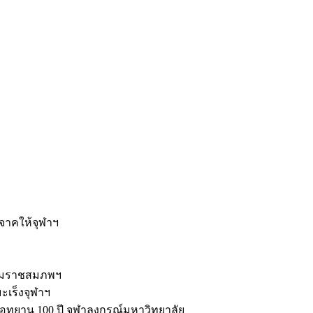
ะ
ิจาคให้จุฬาฯ
รมราชสมภพฯ
มะเร็งจุฬาฯ
ุทยาน 100 ปี จุฬาลงกรณ์มหาวิทยาลัย