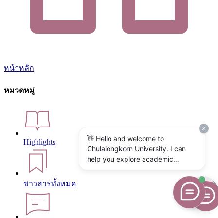
หน้าหลัก
หมวดหมู่
👋 Hello and welcome to
Highlights
Chulalongkorn University. I can
help you explore academic
programs, admissions, research,
campus life, and university
ข่าวสารทั้งหมด
services. What would you like to
know?