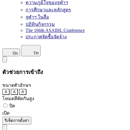
ความภูมิใจของจุฬาฯ
การศึกษาและหลักสูตร
จุฬาฯ ในสื่อ
ปฏิทินกิจกรรม
The 166th ASAIHL Conference
ประกาศจัดซื้อจัดจ้าง
On
TH
ตัวช่วยการเข้าถึง
ขนาดตัวอักษร
A
A
A
โหมดสีตัดกันสูง
ปิด
เปิด
รีเซ็ตการตั้งค่า