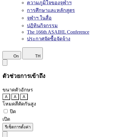
ความภูมิใจของจุฬาฯ
การศึกษาและหลักสูตร
จุฬาฯ ในสื่อ
ปฏิทินกิจกรรม
The 166th ASAIHL Conference
ประกาศจัดซื้อจัดจ้าง
On
TH
ตัวช่วยการเข้าถึง
ขนาดตัวอักษร
A
A
A
โหมดสีตัดกันสูง
ปิด
เปิด
รีเซ็ตการตั้งค่า