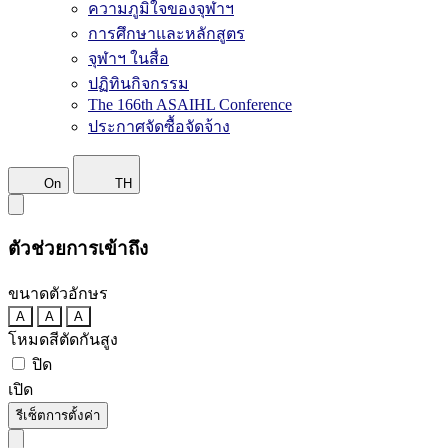
ความภูมิใจของจุฬาฯ
การศึกษาและหลักสูตร
จุฬาฯ ในสื่อ
ปฏิทินกิจกรรม
The 166th ASAIHL Conference
ประกาศจัดซื้อจัดจ้าง
On
TH
ตัวช่วยการเข้าถึง
ขนาดตัวอักษร
A
A
A
โหมดสีตัดกันสูง
ปิด
เปิด
รีเซ็ตการตั้งค่า