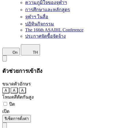
ความภูมิใจของจุฬาฯ
การศึกษาและหลักสูตร
จุฬาฯ ในสื่อ
ปฏิทินกิจกรรม
The 166th ASAIHL Conference
ประกาศจัดซื้อจัดจ้าง
On
TH
ตัวช่วยการเข้าถึง
ขนาดตัวอักษร
A
A
A
โหมดสีตัดกันสูง
ปิด
เปิด
รีเซ็ตการตั้งค่า