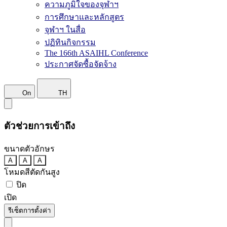
ความภูมิใจของจุฬาฯ
การศึกษาและหลักสูตร
จุฬาฯ ในสื่อ
ปฏิทินกิจกรรม
The 166th ASAIHL Conference
ประกาศจัดซื้อจัดจ้าง
On
TH
ตัวช่วยการเข้าถึง
ขนาดตัวอักษร
A
A
A
โหมดสีตัดกันสูง
ปิด
เปิด
รีเซ็ตการตั้งค่า