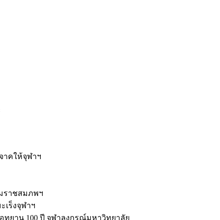
ะ
ิจาคให้จุฬาฯ
รมราชสมภพฯ
มะเร็งจุฬาฯ
ุทยาน 100 ปี จุฬาลงกรณ์มหาวิทยาลัย