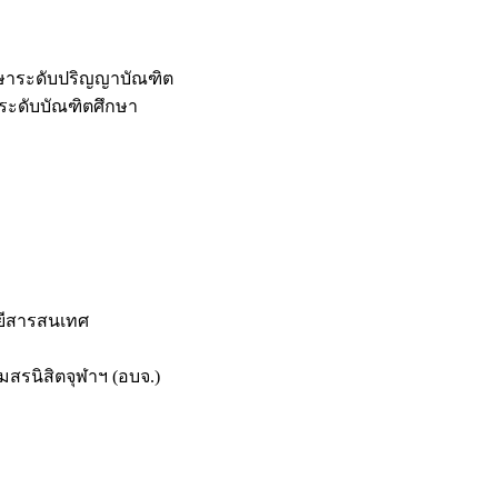
กษาระดับปริญญาบัณฑิต
ระดับบัณฑิตศึกษา
ยีสารสนเทศ
สรนิสิตจุฬาฯ (อบจ.)