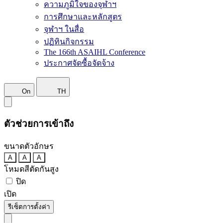
ความภูมิใจของจุฬาฯ
การศึกษาและหลักสูตร
จุฬาฯ ในสื่อ
ปฏิทินกิจกรรม
The 166th ASAIHL Conference
ประกาศจัดซื้อจัดจ้าง
On
TH
ตัวช่วยการเข้าถึง
ขนาดตัวอักษร
A
A
A
โหมดสีตัดกันสูง
ปิด
เปิด
รีเซ็ตการตั้งค่า