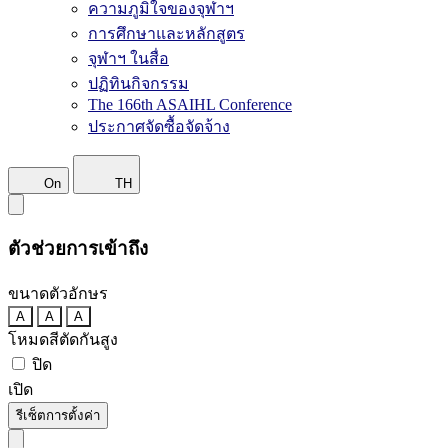
ความภูมิใจของจุฬาฯ
การศึกษาและหลักสูตร
จุฬาฯ ในสื่อ
ปฏิทินกิจกรรม
The 166th ASAIHL Conference
ประกาศจัดซื้อจัดจ้าง
On
TH
ตัวช่วยการเข้าถึง
ขนาดตัวอักษร
A
A
A
โหมดสีตัดกันสูง
ปิด
เปิด
รีเซ็ตการตั้งค่า