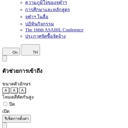
ความภูมิใจของจุฬาฯ
การศึกษาและหลักสูตร
จุฬาฯ ในสื่อ
ปฏิทินกิจกรรม
The 166th ASAIHL Conference
ประกาศจัดซื้อจัดจ้าง
On
TH
ตัวช่วยการเข้าถึง
ขนาดตัวอักษร
A
A
A
โหมดสีตัดกันสูง
ปิด
เปิด
รีเซ็ตการตั้งค่า