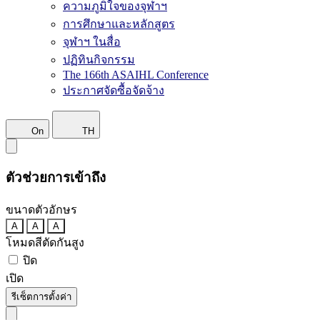
ความภูมิใจของจุฬาฯ
การศึกษาและหลักสูตร
จุฬาฯ ในสื่อ
ปฏิทินกิจกรรม
The 166th ASAIHL Conference
ประกาศจัดซื้อจัดจ้าง
On
TH
ตัวช่วยการเข้าถึง
ขนาดตัวอักษร
A
A
A
โหมดสีตัดกันสูง
ปิด
เปิด
รีเซ็ตการตั้งค่า