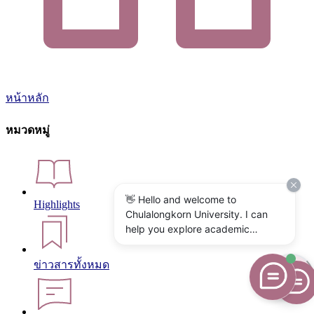
หน้าหลัก
หมวดหมู่
👋 Hello and welcome to
Highlights
Chulalongkorn University. I can
help you explore academic
programs, admissions, research,
campus life, and university
ข่าวสารทั้งหมด
services. What would you like to
know?