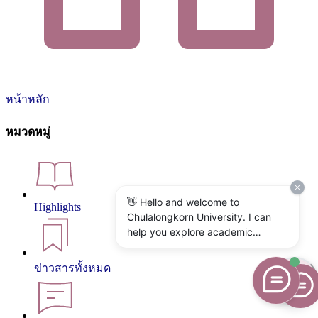
หน้าหลัก
หมวดหมู่
👋 Hello and welcome to
Highlights
Chulalongkorn University. I can
help you explore academic
programs, admissions, research,
campus life, and university
ข่าวสารทั้งหมด
services. What would you like to
know?