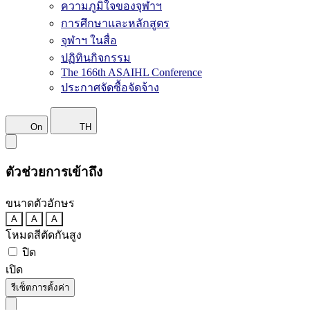
ความภูมิใจของจุฬาฯ
การศึกษาและหลักสูตร
จุฬาฯ ในสื่อ
ปฏิทินกิจกรรม
The 166th ASAIHL Conference
ประกาศจัดซื้อจัดจ้าง
On
TH
ตัวช่วยการเข้าถึง
ขนาดตัวอักษร
A
A
A
โหมดสีตัดกันสูง
ปิด
เปิด
รีเซ็ตการตั้งค่า