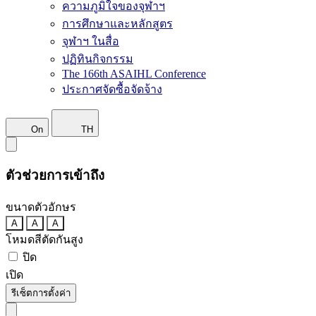
ความภูมิใจของจุฬาฯ
การศึกษาและหลักสูตร
จุฬาฯ ในสื่อ
ปฏิทินกิจกรรม
The 166th ASAIHL Conference
ประกาศจัดซื้อจัดจ้าง
On
TH
ตัวช่วยการเข้าถึง
ขนาดตัวอักษร
A
A
A
โหมดสีตัดกันสูง
ปิด
เปิด
รีเซ็ตการตั้งค่า