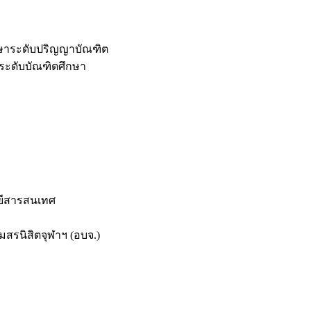
กษาระดับปริญญาบัณฑิต
ระดับบัณฑิตศึกษา
ยีสารสนเทศ
สรนิสิตจุฬาฯ (อบจ.)