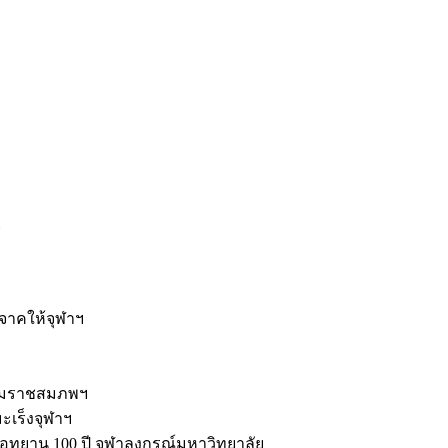
ะ
ิจาคให้จุฬาฯ
รมราชสมภพฯ
มะเร็งจุฬาฯ
ุทยาน 100 ปี จุฬาลงกรณ์มหาวิทยาลัย