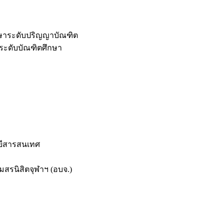
กษาระดับปริญญาบัณฑิต
ระดับบัณฑิตศึกษา
ยีสารสนเทศ
สรนิสิตจุฬาฯ (อบจ.)