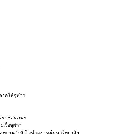
ะ
ิจาคให้จุฬาฯ
รมราชสมภพฯ
มะเร็งจุฬาฯ
ุทยาน 100 ปี จุฬาลงกรณ์มหาวิทยาลัย