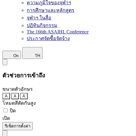
ความภูมิใจของจุฬาฯ
การศึกษาและหลักสูตร
จุฬาฯ ในสื่อ
ปฏิทินกิจกรรม
The 166th ASAIHL Conference
ประกาศจัดซื้อจัดจ้าง
On
TH
ตัวช่วยการเข้าถึง
ขนาดตัวอักษร
A
A
A
โหมดสีตัดกันสูง
ปิด
เปิด
รีเซ็ตการตั้งค่า