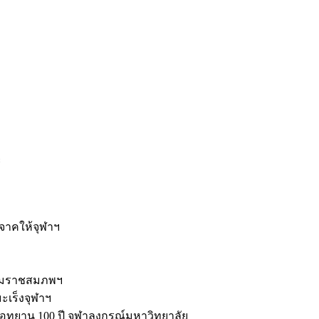
ะ
ิจาคให้จุฬาฯ
รมราชสมภพฯ
มะเร็งจุฬาฯ
ุทยาน 100 ปี จุฬาลงกรณ์มหาวิทยาลัย