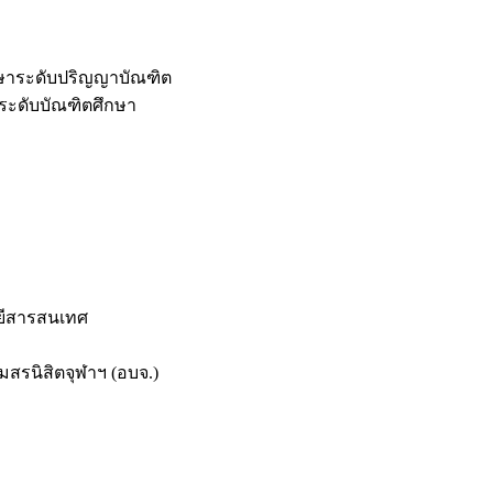
กษาระดับปริญญาบัณฑิต
ระดับบัณฑิตศึกษา
ยีสารสนเทศ
สรนิสิตจุฬาฯ (อบจ.)