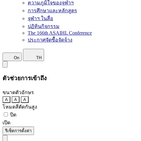
ความภูมิใจของจุฬาฯ
การศึกษาและหลักสูตร
จุฬาฯ ในสื่อ
ปฏิทินกิจกรรม
The 166th ASAIHL Conference
ประกาศจัดซื้อจัดจ้าง
On
TH
ตัวช่วยการเข้าถึง
ขนาดตัวอักษร
A
A
A
โหมดสีตัดกันสูง
ปิด
เปิด
รีเซ็ตการตั้งค่า