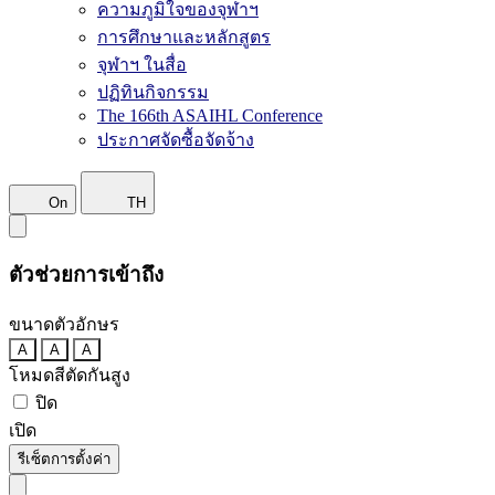
ความภูมิใจของจุฬาฯ
การศึกษาและหลักสูตร
จุฬาฯ ในสื่อ
ปฏิทินกิจกรรม
The 166th ASAIHL Conference
ประกาศจัดซื้อจัดจ้าง
On
TH
ตัวช่วยการเข้าถึง
ขนาดตัวอักษร
A
A
A
โหมดสีตัดกันสูง
ปิด
เปิด
รีเซ็ตการตั้งค่า