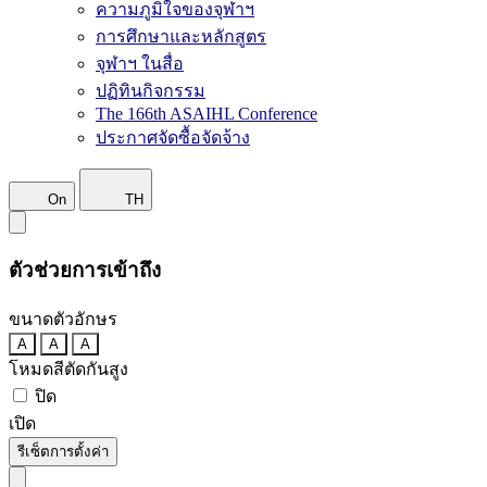
ความภูมิใจของจุฬาฯ
การศึกษาและหลักสูตร
จุฬาฯ ในสื่อ
ปฏิทินกิจกรรม
The 166th ASAIHL Conference
ประกาศจัดซื้อจัดจ้าง
On
TH
ตัวช่วยการเข้าถึง
ขนาดตัวอักษร
A
A
A
โหมดสีตัดกันสูง
ปิด
เปิด
รีเซ็ตการตั้งค่า