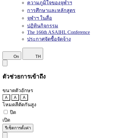
ความภูมิใจของจุฬาฯ
การศึกษาและหลักสูตร
จุฬาฯ ในสื่อ
ปฏิทินกิจกรรม
The 166th ASAIHL Conference
ประกาศจัดซื้อจัดจ้าง
On
TH
ตัวช่วยการเข้าถึง
ขนาดตัวอักษร
A
A
A
โหมดสีตัดกันสูง
ปิด
เปิด
รีเซ็ตการตั้งค่า