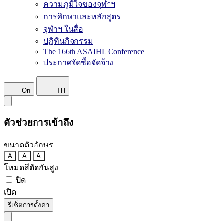
ความภูมิใจของจุฬาฯ
การศึกษาและหลักสูตร
จุฬาฯ ในสื่อ
ปฏิทินกิจกรรม
The 166th ASAIHL Conference
ประกาศจัดซื้อจัดจ้าง
On
TH
ตัวช่วยการเข้าถึง
ขนาดตัวอักษร
A
A
A
โหมดสีตัดกันสูง
ปิด
เปิด
รีเซ็ตการตั้งค่า