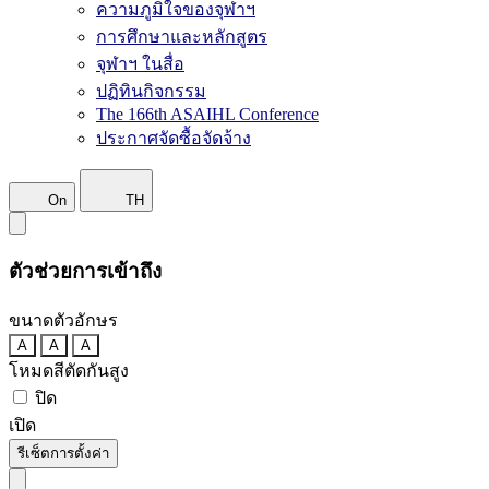
ความภูมิใจของจุฬาฯ
การศึกษาและหลักสูตร
จุฬาฯ ในสื่อ
ปฏิทินกิจกรรม
The 166th ASAIHL Conference
ประกาศจัดซื้อจัดจ้าง
On
TH
ตัวช่วยการเข้าถึง
ขนาดตัวอักษร
A
A
A
โหมดสีตัดกันสูง
ปิด
เปิด
รีเซ็ตการตั้งค่า