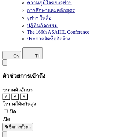
ความภูมิใจของจุฬาฯ
การศึกษาและหลักสูตร
จุฬาฯ ในสื่อ
ปฏิทินกิจกรรม
The 166th ASAIHL Conference
ประกาศจัดซื้อจัดจ้าง
On
TH
ตัวช่วยการเข้าถึง
ขนาดตัวอักษร
A
A
A
โหมดสีตัดกันสูง
ปิด
เปิด
รีเซ็ตการตั้งค่า