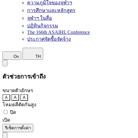
ความภูมิใจของจุฬาฯ
การศึกษาและหลักสูตร
จุฬาฯ ในสื่อ
ปฏิทินกิจกรรม
The 166th ASAIHL Conference
ประกาศจัดซื้อจัดจ้าง
On
TH
ตัวช่วยการเข้าถึง
ขนาดตัวอักษร
A
A
A
โหมดสีตัดกันสูง
ปิด
เปิด
รีเซ็ตการตั้งค่า