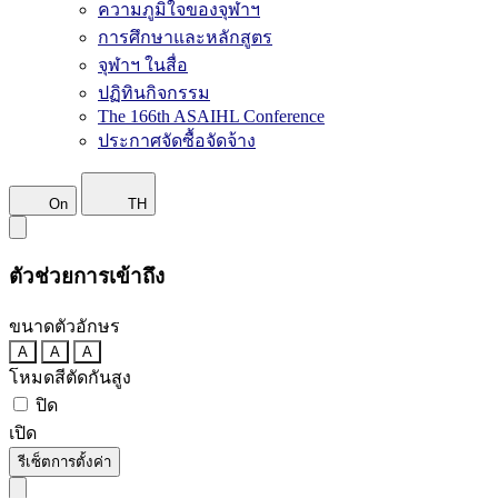
ความภูมิใจของจุฬาฯ
การศึกษาและหลักสูตร
จุฬาฯ ในสื่อ
ปฏิทินกิจกรรม
The 166th ASAIHL Conference
ประกาศจัดซื้อจัดจ้าง
On
TH
ตัวช่วยการเข้าถึง
ขนาดตัวอักษร
A
A
A
โหมดสีตัดกันสูง
ปิด
เปิด
รีเซ็ตการตั้งค่า