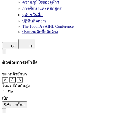
ความภูมิใจของจุฬาฯ
การศึกษาและหลักสูตร
จุฬาฯ ในสื่อ
ปฏิทินกิจกรรม
The 166th ASAIHL Conference
ประกาศจัดซื้อจัดจ้าง
On
TH
ตัวช่วยการเข้าถึง
ขนาดตัวอักษร
A
A
A
โหมดสีตัดกันสูง
ปิด
เปิด
รีเซ็ตการตั้งค่า