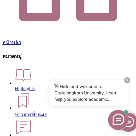
หน้าหลัก
หมวดหมู่
👋 Hello and welcome to
Highlights
Chulalongkorn University. I can
help you explore academic
programs, admissions, research,
campus life, and university
ข่าวสารทั้งหมด
services. What would you like to
know?