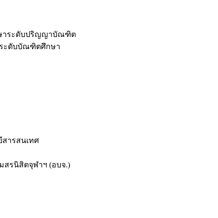
กษาระดับปริญญาบัณฑิต
ระดับบัณฑิตศึกษา
ยีสารสนเทศ
สรนิสิตจุฬาฯ (อบจ.)