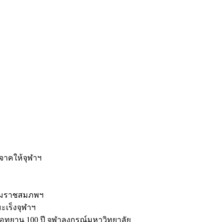
ะ
ิจาคให้จุฬาฯ
รมราชสมภพฯ
มะเร็งจุฬาฯ
ุทยาน 100 ปี จุฬาลงกรณ์มหาวิทยาลัย