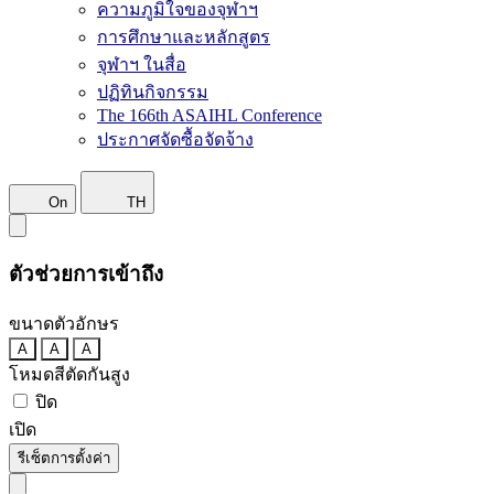
ความภูมิใจของจุฬาฯ
การศึกษาและหลักสูตร
จุฬาฯ ในสื่อ
ปฏิทินกิจกรรม
The 166th ASAIHL Conference
ประกาศจัดซื้อจัดจ้าง
On
TH
ตัวช่วยการเข้าถึง
ขนาดตัวอักษร
A
A
A
โหมดสีตัดกันสูง
ปิด
เปิด
รีเซ็ตการตั้งค่า