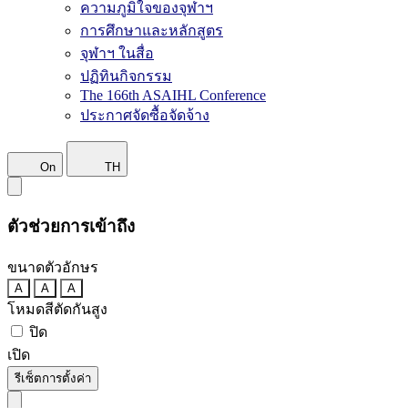
ความภูมิใจของจุฬาฯ
การศึกษาและหลักสูตร
จุฬาฯ ในสื่อ
ปฏิทินกิจกรรม
The 166th ASAIHL Conference
ประกาศจัดซื้อจัดจ้าง
On
TH
ตัวช่วยการเข้าถึง
ขนาดตัวอักษร
A
A
A
โหมดสีตัดกันสูง
ปิด
เปิด
รีเซ็ตการตั้งค่า