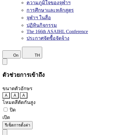
ความภูมิใจของจุฬาฯ
การศึกษาและหลักสูตร
จุฬาฯ ในสื่อ
ปฏิทินกิจกรรม
The 166th ASAIHL Conference
ประกาศจัดซื้อจัดจ้าง
On
TH
ตัวช่วยการเข้าถึง
ขนาดตัวอักษร
A
A
A
โหมดสีตัดกันสูง
ปิด
เปิด
รีเซ็ตการตั้งค่า