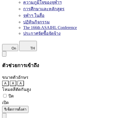
ความภูมิใจของจุฬาฯ
การศึกษาและหลักสูตร
จุฬาฯ ในสื่อ
ปฏิทินกิจกรรม
The 166th ASAIHL Conference
ประกาศจัดซื้อจัดจ้าง
On
TH
ตัวช่วยการเข้าถึง
ขนาดตัวอักษร
A
A
A
โหมดสีตัดกันสูง
ปิด
เปิด
รีเซ็ตการตั้งค่า