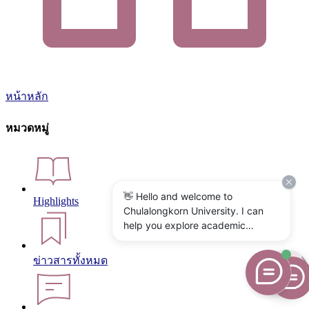
หน้าหลัก
หมวดหมู่
👋 Hello and welcome to
Highlights
Chulalongkorn University. I can
help you explore academic
programs, admissions, research,
campus life, and university
ข่าวสารทั้งหมด
services. What would you like to
know?