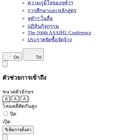
ความภูมิใจของจุฬาฯ
การศึกษาและหลักสูตร
จุฬาฯ ในสื่อ
ปฏิทินกิจกรรม
The 166th ASAIHL Conference
ประกาศจัดซื้อจัดจ้าง
On
TH
ตัวช่วยการเข้าถึง
ขนาดตัวอักษร
A
A
A
โหมดสีตัดกันสูง
ปิด
เปิด
รีเซ็ตการตั้งค่า