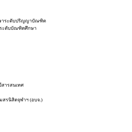
กษาระดับปริญญาบัณฑิต
ระดับบัณฑิตศึกษา
ยีสารสนเทศ
สรนิสิตจุฬาฯ (อบจ.)