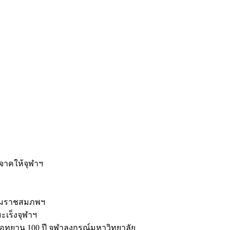
ะ
ิจาคให้จุฬาฯ
รมราชสมภพฯ
มะเร็งจุฬาฯ
ุทยาน 100 ปี จุฬาลงกรณ์มหาวิทยาลัย