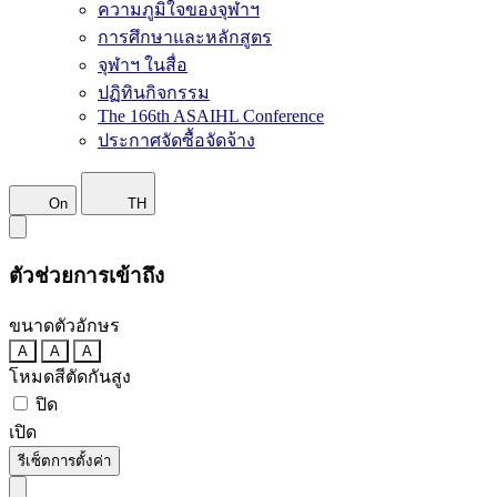
ความภูมิใจของจุฬาฯ
การศึกษาและหลักสูตร
จุฬาฯ ในสื่อ
ปฏิทินกิจกรรม
The 166th ASAIHL Conference
ประกาศจัดซื้อจัดจ้าง
On
TH
ตัวช่วยการเข้าถึง
ขนาดตัวอักษร
A
A
A
โหมดสีตัดกันสูง
ปิด
เปิด
รีเซ็ตการตั้งค่า