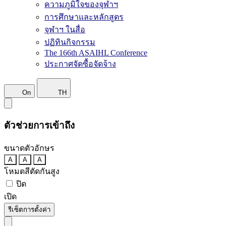
ความภูมิใจของจุฬาฯ
การศึกษาและหลักสูตร
จุฬาฯ ในสื่อ
ปฏิทินกิจกรรม
The 166th ASAIHL Conference
ประกาศจัดซื้อจัดจ้าง
On
TH
ตัวช่วยการเข้าถึง
ขนาดตัวอักษร
A
A
A
โหมดสีตัดกันสูง
ปิด
เปิด
รีเซ็ตการตั้งค่า