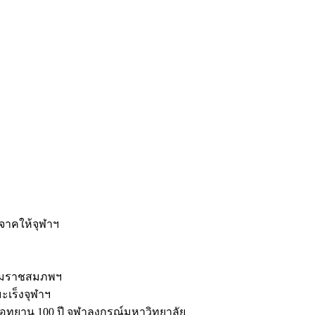
ะ
ิจาคให้จุฬาฯ
รมราชสมภพฯ
มะเร็งจุฬาฯ
ุทยาน 100 ปี จุฬาลงกรณ์มหาวิทยาลัย