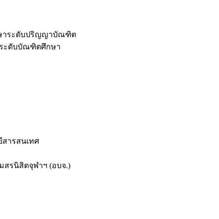
กษาระดับปริญญาบัณฑิต
ระดับบัณฑิตศึกษา
ยีสารสนเทศ
สรนิสิตจุฬาฯ (อบจ.)