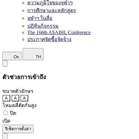
ความภูมิใจของจุฬาฯ
การศึกษาและหลักสูตร
จุฬาฯ ในสื่อ
ปฏิทินกิจกรรม
The 166th ASAIHL Conference
ประกาศจัดซื้อจัดจ้าง
On
TH
ตัวช่วยการเข้าถึง
ขนาดตัวอักษร
A
A
A
โหมดสีตัดกันสูง
ปิด
เปิด
รีเซ็ตการตั้งค่า